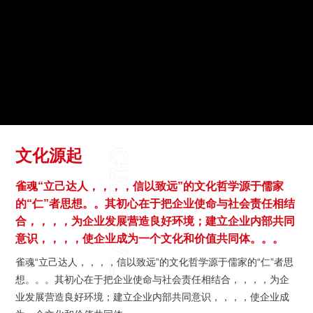
联系我们

行情动态
人才招聘
公司公告

人才理念
了解更多
公司治理
信息公开及投资者保护
互动交流
文化源起
联系方式
雀魂“立己达人，，，，信以致远”的文化哲学源于儒家
的“仁”者思想。。其初心在于把企业使命与社会责任相结
合，，，，为企业发展营造良好环境；建立企业内部共同
意识，，，，使企业成为一个文化和价值共同体。。。
雀魂“立己达人，，，，信以致远”的文化哲学源于儒家的“仁”者思
想。。。其初心在于把企业使命与社会责任相结合，，，，为企
业发展营造良好环境；建立企业内部共同意识，，，，使企业成